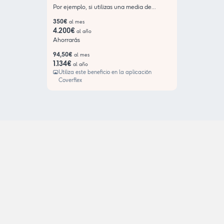
Por ejemplo, si utilizas una media de...
350€
al mes
4.200€
al año
Ahorrarás
94,50€
al mes
1.134€
al año
Utiliza este beneficio en la aplicación
Coverflex