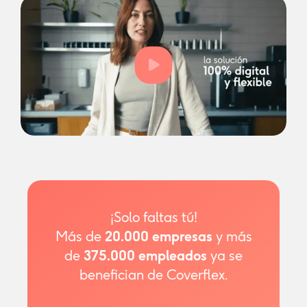
¡Solo faltas tú!
Más de
20.000
empresas
y más
de
375.000
empleados
ya se
benefician de Coverflex.