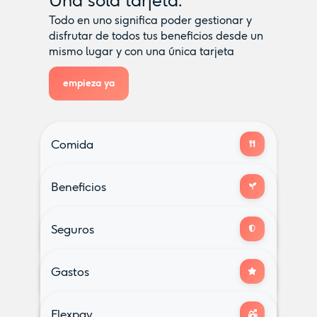
Una sola tarjeta.
Todo en uno significa poder gestionar y
disfrutar de todos tus beneficios desde un
mismo lugar y con una única tarjeta
empieza ya
Comida
Tarjeta que funciona en todas partes
Beneficios
Utilízala en cualquier establecimiento y
Seguros
también online
Guardería
Planes de pensiones
Transporte público
Gastos
y mas...
Bienestar
Desarrollo profesional
Seguro de salud
Flexpay