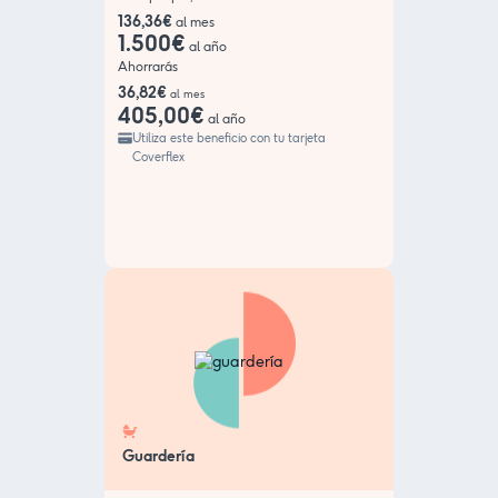
136,36€
al mes
1.500€
al año
Ahorrarás
36,82€
al mes
405,00€
al año
Utiliza este beneficio con tu tarjeta
Coverflex
Guardería